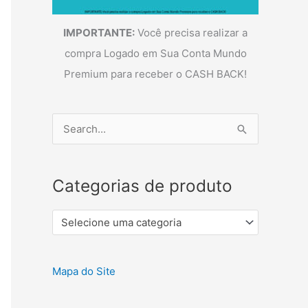
IMPORTANTE:
Você precisa realizar a
compra Logado em Sua Conta Mundo
Premium para receber o CASH BACK!
P
e
s
Categorias de produto
q
u
Selecione uma categoria
i
s
a
Mapa do Site
r