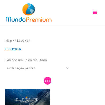
Ir
para
Men
o
princ
conteúdo
Início
/ FILEJOKER
FILEJOKER
Exibindo um único resultado
Sale!