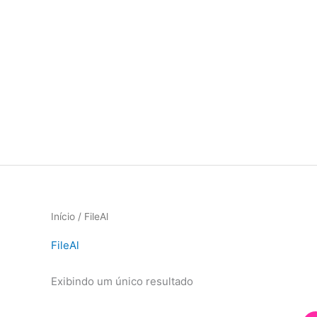
Ir
para
o
conteúdo
Início
/ FileAl
FileAl
Exibindo um único resultado