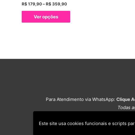
Faixa
R$
179,90
–
R$
359,90
de
Este
preço:
Ver opções
R$ 179,90
produto
através
tem
R$ 359,90
várias
variantes.
As
opções
podem
ser
escolhidas
na
Para Atendimento via WhatsApp:
Clique A
página
Todas a
do
produto
Este site usa cookies funcionais e scripts pa